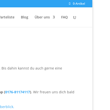
0-Artikel
arteliste
Blog
Über uns
FAQ
. Bis dahin kannst du auch gerne eine
p (
0176-81174117
)
. Wir freuen uns dich bald
berblick.