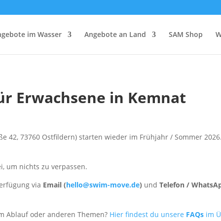
ngebote im Wasser
Angebote an Land
SAM Shop
W
r Erwachsene in Kemnat
e 42, 73760 Ostfildern
) starten wieder im Frühjahr / Sommer 2026
i, um nichts zu verpassen.
Verfügung via
Email (
hello@swim-move.de
)
und
Telefon / WhatsAp
um Ablauf oder anderen Themen?
Hier findest du unsere
FAQs
im Ü