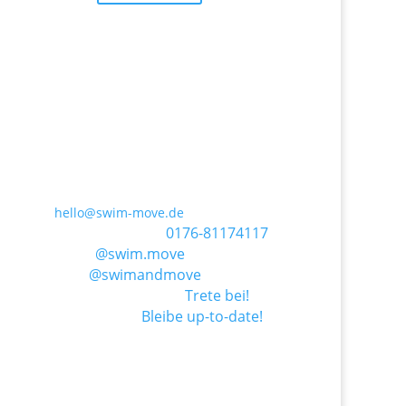
Swim & Move. Eine Marke der Wellmann
Sports and Media GmbH.
Email
:
hello@swim-move.de
Telefon
&
WhatsApp
:
0176-81174
117
Instagram
:
@swim.move
Facebook
:
@swimandmove
WhatsApp Community:
Trete bei!
WhatsApp Kanal:
Bleibe up-to-date!