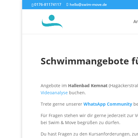
0176-81174117
hello@swim-move.de
A
Schwimmangebote fü
Angebote im
Hallenbad Kemnat
(Hagäckerstraß
Videoanalyse
buchen.
Trete gerne unserer
WhatsApp Community
be
Für Fragen stehen wir dir gerne jederzeit zur 
bei Swim & Move begrüßen zu dürfen.
Du hast Fragen zu den Kursanforderungen, z