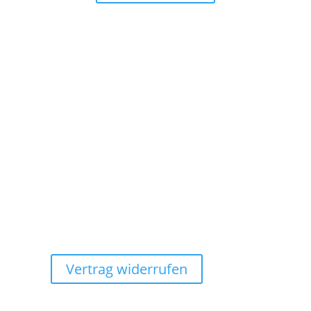
Warteliste
FAQ
SAM Team
Jobs
Partner
Kontakt
Vertrag widerrufen